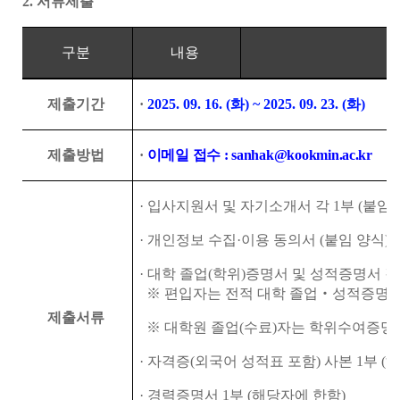
2.
서류제출
구분
내용
제출기간
·
2025. 09. 16. (
화
) ~ 2025. 09. 23. (
화
)
제출방법
·
이메일 접수
: sanhak@kookmin.ac.kr
·
입사지원서 및 자기소개서 각
1
부
(
붙임 
·
개인정보 수집
·
이용 동의서
(
붙임 양식
)
·
대학 졸업
(
학위
)
증명서 및 성적증명서 
※
편입자는 전적 대학 졸업
‧
성적증명서
제출서류
※
대학원 졸업
(
수료
)
자는 학위수여증명
·
자격증
(
외국어 성적표 포함
)
사본
1
부
(
해
·
경력증명서
1
부
(
해당자에 한함
)