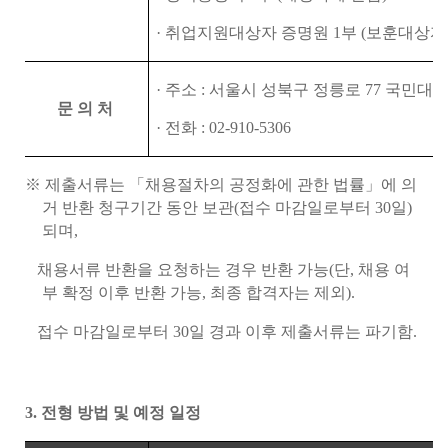
·
취업지원대상자 증명원
1
부
(
보훈대상자
·
주소
:
서울시 성북구 정릉로
77
국민대학
문 의 처
·
전화
: 02-910-5306
※
제출서류는
「
채용절차의 공정화에 관한 법률
」
에 의
거 반환 청구기간 동안 보관
(
접수 마감일로부터
30
일
)
되며
,
채용서류 반환을 요청하는 경우 반환 가능
(
단
,
채용 여
부 확정 이후 반환 가능
,
최종 합격자는 제외
).
접수 마감일로부터
30
일 경과 이후 제출서류는 파기함
.
3.
전형 방법 및 예정 일정