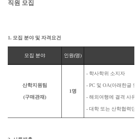
직원 모집
1.
모집 분야 및 자격요건
모집 분야
인원
(
명
)
-
학사학위 소지자
산학지원팀
- PC
및
OA(
아래한글 
1
명
(
구매관재
)
-
해외여행에 결격 사유가
-
대학 또는 산학협력단 