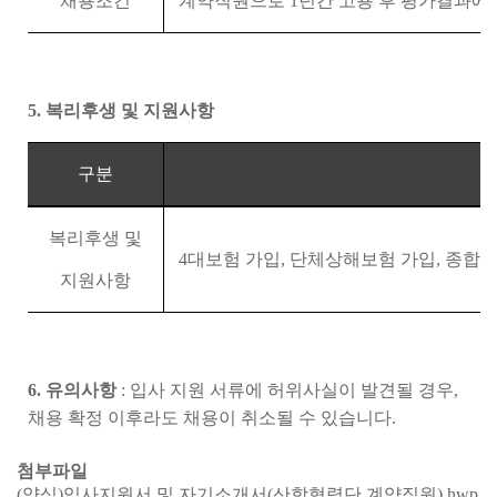
채용조건
계약직원으로
1
년간 고용 후 평가결과에
5.
복리후생 및 지원사항
구분
복리후생 및
4
대보험 가입
,
단체상해보험 가입
,
종합 
지원사항
6.
유의사항
:
입사 지원 서류에 허위사실이 발견될 경우
,
채용 확정 이후라도 채용이 취소될 수 있습니다
.
첨부파일
(양식)입사지원서 및 자기소개서(산학협력단 계약직원).hwp