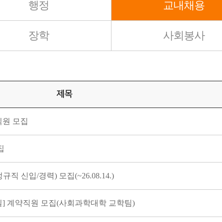
행정
교내채용
장학
사회봉사
제목
직원 모집
집
신입/경력) 모집(~26.08.14.)
] 계약직원 모집(사회과학대학 교학팀)