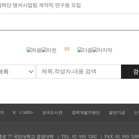
협력단 앵커사업팀 계약직 연구원 모집
93
직
KㆍCARD+
성곡도서관
경력개발지원단
발전기금
산
정릉로 77 국민대학교 경영대학
TEL. 02. 910. 5202
FAX. 02. 910. 520