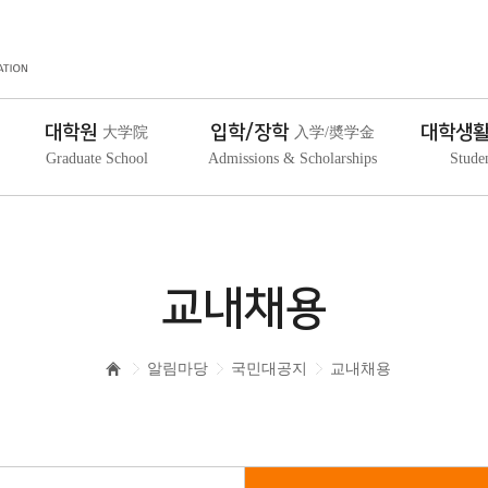
대학원
입학/장학
대학생
大学院
入学/奬学金
Graduate School
Admissions & Scholarships
Stude
교내채용
알림마당
국민대공지
교내채용