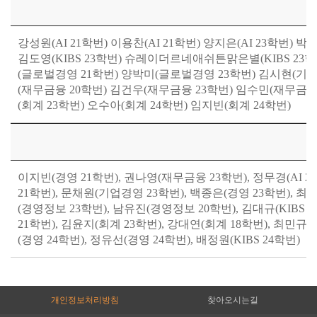
강성원(AI 21학번) 이용찬(AI 21학번) 양지은(AI 23학번) 박지
김도영(KIBS 23학번) 슈레이더르네애쉬튼맑은별(KIBS 23학
(글로벌경영 21학번) 양박미(글로벌경영 23학번) 김시현(기업
(재무금융 20학번) 김건우(재무금융 23학번) 임수민(재무금융 
(회계 23학번) 오수아(회계 24학번) 임지빈(회계 24학번)
이지빈(경영 21학번), 권나영(재무금융 23학번), 정무경(AI 
21학번), 문채원(기업경영 23학번), 백종은(경영 23학번), 최
(경영정보 23학번), 남유진(경영정보 20학번), 김대규(KIBS 
21학번), 김윤지(회계 23학번), 강대연(회계 18학번), 최민규(
(경영 24학번), 정유선(경영 24학번), 배정원(KIBS 24학번)
개인정보처리방침
찾아오시는길