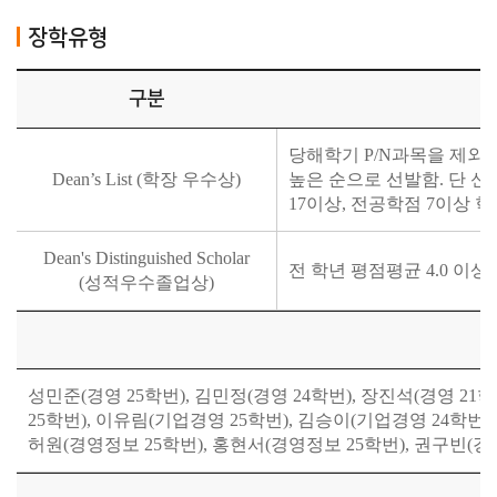
장학유형
구분
당해학기 P/N과목을 제외한
Dean’s List (학장 우수상)
높은 순으로 선발함. 단 
17이상, 전공학점 7이상 학
Dean's Distinguished Scholar
전 학년 평점평균 4.0 이상
(성적우수졸업상)
성민준(경영 25학번), 김민정(경영 24학번), 장진석(경영 21학번
25학번), 이유림(기업경영 25학번), 김승이(기업경영 24학번)
허원(경영정보 25학번), 홍현서(경영정보 25학번), 권구빈(경