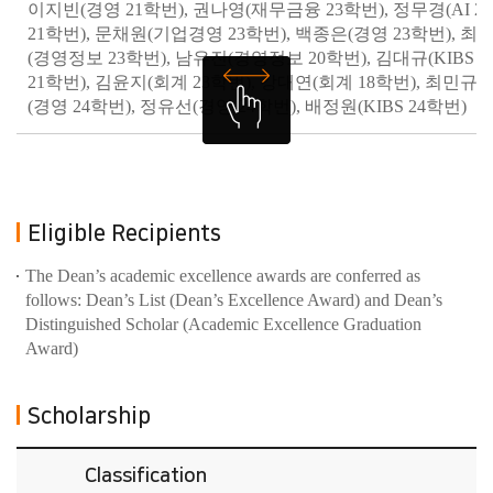
이지빈(경영 21학번), 권나영(재무금융 23학번), 정무경(AI 
21학번), 문채원(기업경영 23학번), 백종은(경영 23학번), 최
(경영정보 23학번), 남유진(경영정보 20학번), 김대규(KIBS 
21학번), 김윤지(회계 23학번), 강대연(회계 18학번), 최민규(
(경영 24학번), 정유선(경영 24학번), 배정원(KIBS 24학번)
Eligible Recipients
The Dean’s academic excellence awards are conferred as
follows: Dean’s List (Dean’s Excellence Award) and Dean’s
Distinguished Scholar (Academic Excellence Graduation
Award)
Scholarship
Classification