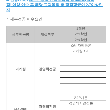
점
)
이상 이수 후 해당 교과목의 총 평점평균이 2.7이상인
자
7. 세부전공 이수요건
2
학년
2~3
학년
세부전공명
개설학부
2~4
학년
소비자행동론
마케팅조사
마케팅
경영학전공
ERP
개론
경영의사결정론
경영학전공
생산관리