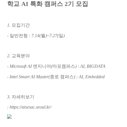
학교 AI 특화 캠퍼스 2기 모집
1.
모집기간
-
일반전형
: 7.14(
월
)~7.27(
일
)
2.
교육분야
- Microsoft AI
엔지니어
(
마포캠퍼스
) : AI, BIGDATA
- Intel Smart AI Master(
종로 캠퍼스
) : AI, Embedded
3.
자세히보기
: https://aisesac.seoul.kr/