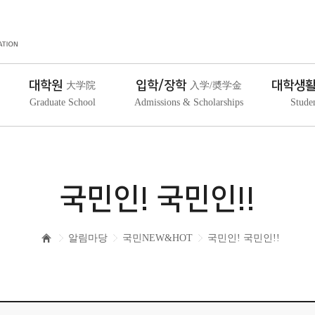
대학원
입학/장학
대학생
大学院
入学/奬学金
Graduate School
Admissions & Scholarships
Stude
국민인! 국민인!!
알림마당
국민NEW&HOT
국민인! 국민인!!